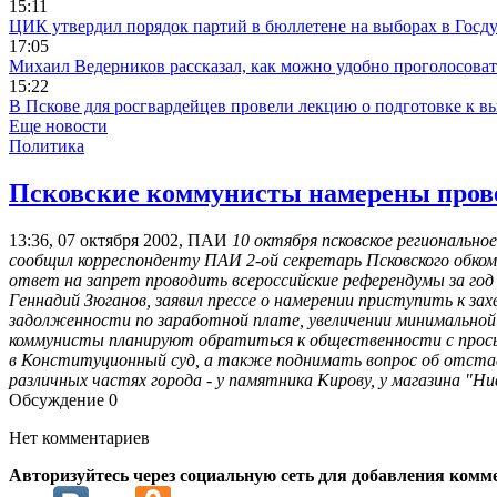
15:11
ЦИК утвердил порядок партий в бюллетене на выборах в Госд
17:05
Михаил Ведерников рассказал, как можно удобно проголосова
15:22
В Пскове для росгвардейцев провели лекцию о подготовке к в
Еще новости
Политика
Псковские коммунисты намерены прове
13:36, 07 октября 2002, ПАИ
10 октября псковское регионально
сообщил корреспонденту ПАИ 2-ой секретарь Псковского обко
ответ на запрет проводить всероссийские референдумы за год
Геннадий Зюганов, заявил прессе о намерении приступить к з
задолженности по заработной плате, увеличении минимальной
коммунисты планируют обратиться к общественности с просьб
в Конституционный суд, а также поднимать вопрос об отставк
различных частях города - у памятника Кирову, у магазина "Ни
Обсуждение
0
Нет комментариев
Авторизуйтесь через социальную сеть для добавления комм