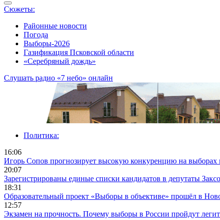
Сюжеты:
Районные новости
Погода
Выборы-2026
Газификация Псковской области
«Серебряный дождь»
Слушать радио «7 небо» онлайн
Политика:
16:06
Игорь Сопов прогнозирует высокую конкуренцию на выборах 
20:07
Зарегистрированы единые списки кандидатов в депутаты Заксо
18:31
Образовательный проект «Выборы в объективе» прошёл в Нов
12:57
Экзамен на прочность. Почему выборы в России пройдут леги