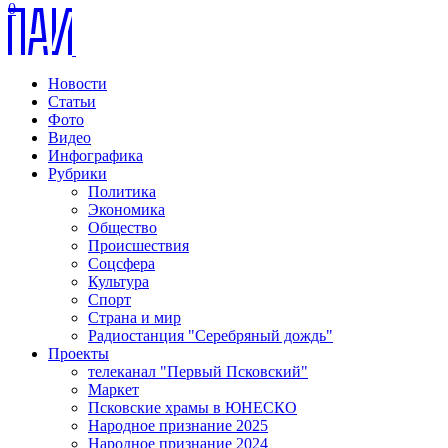
0
Новости
Статьи
Фото
Видео
Инфографика
Рубрики
Политика
Экономика
Общество
Происшествия
Соцсфера
Культура
Спорт
Страна и мир
Радиостанция "Серебряный дождь"
Проекты
телеканал "Первый Псковский"
Маркет
Псковские храмы в ЮНЕСКО
Народное признание 2025
Народное признание 2024