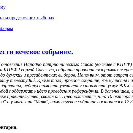
уму
ть на предстоящих выборах
ыборам
сти вечевое собрание.
е отделение Народно-патриотического Союза (во главе с КПРФ) 
ма КПРФ Георгий Савельев, собрание проводится в рамках всеро
 до думских и президентских выборов. Напомним, этот запрет в
ахвату телестудий. Кроме того, проводя собрание, коммунисты
 зарплаты, недопустимости увеличения стоимости услуг ЖКХ. П
ой поддержать идею проведения референдума. В дальнейшем, е
е правительства, сказал он. Предполагается, что 10 октября в
ва" и у магазина "Маяк", само вечевое собрание состоится в 17.
ентария.