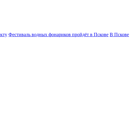
екту
Фестиваль водных фонариков пройдёт в Пскове
В Пскове