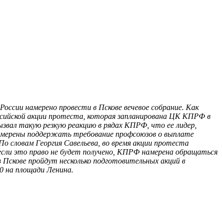
России намерено провести в Пскове вечевое собрание. Как
ссийской акции протеста, которая запланирована ЦК КПРФ в
ызвал такую резкую реакцию в рядах КПРФ, что ее лидер,
 намерены поддержать требование профсоюзов о выплате
о словам Георгия Савельева, во время акции протеста
сли это право не будет получено, КПРФ намерена обращаться
 Пскове пройдут несколько подготовительных акций в
30 на площади Ленина.