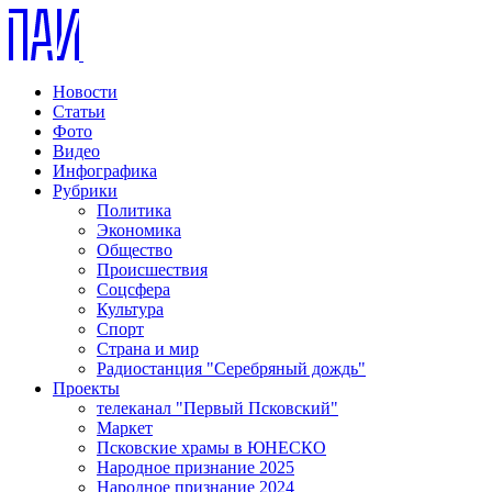
Новости
Статьи
Фото
Видео
Инфографика
Рубрики
Политика
Экономика
Общество
Происшествия
Соцсфера
Культура
Спорт
Страна и мир
Радиостанция "Серебряный дождь"
Проекты
телеканал "Первый Псковский"
Маркет
Псковские храмы в ЮНЕСКО
Народное признание 2025
Народное признание 2024