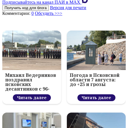
Подписывайтесь на канал ПАИ в MAХ
Версия для печати
Получить код для блога
Комментарии:
0
Обсудить >>>
Михаил Ведерников
Погода в Псковской
поздравил
области 7 августа:
псковских
до +25 и грозы
десантников с 96-
летием ВДВ и
вручил награды
Читать далее
Читать далее