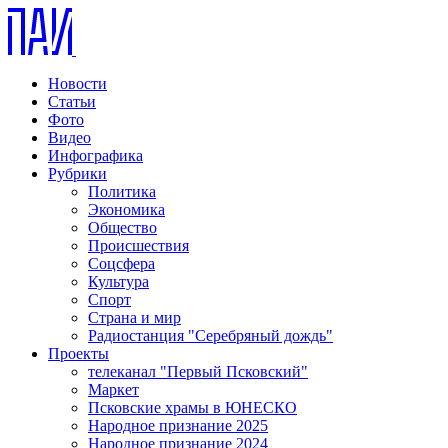
Новости
Статьи
Фото
Видео
Инфографика
Рубрики
Политика
Экономика
Общество
Происшествия
Соцсфера
Культура
Спорт
Страна и мир
Радиостанция "Серебряный дождь"
Проекты
телеканал "Первый Псковский"
Маркет
Псковские храмы в ЮНЕСКО
Народное признание 2025
Народное признание 2024