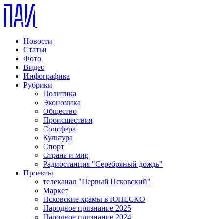
Новости
Статьи
Фото
Видео
Инфографика
Рубрики
Политика
Экономика
Общество
Происшествия
Соцсфера
Культура
Спорт
Страна и мир
Радиостанция "Серебряный дождь"
Проекты
телеканал "Первый Псковский"
Маркет
Псковские храмы в ЮНЕСКО
Народное признание 2025
Народное признание 2024