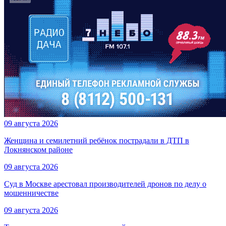
09 августа 2026
Женщина и семилетний ребёнок пострадали в ДТП в
Локнянском районе
09 августа 2026
Суд в Москве арестовал производителей дронов по делу о
мошенничестве
09 августа 2026