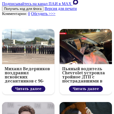
Подписывайтесь на канал ПАИ в MAХ
Версия для печати
Получить код для блога
Комментарии:
0
Обсудить >>>
Михаил Ведерников
Пьяный водитель
поздравил
Chevrolet устроила
псковских
тройное ДТП с
десантников с 96-
пострадавшими в
летием ВДВ и
Пскове
вручил награды
Читать далее
Читать далее