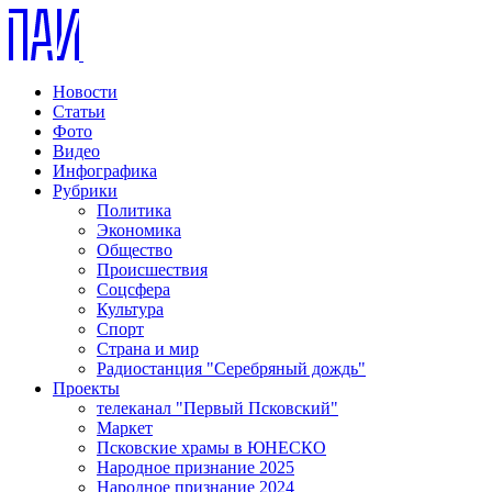
Новости
Статьи
Фото
Видео
Инфографика
Рубрики
Политика
Экономика
Общество
Происшествия
Соцсфера
Культура
Спорт
Страна и мир
Радиостанция "Серебряный дождь"
Проекты
телеканал "Первый Псковский"
Маркет
Псковские храмы в ЮНЕСКО
Народное признание 2025
Народное признание 2024