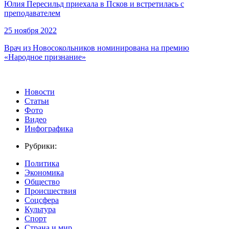
Юлия Пересильд приехала в Псков и встретилась с
преподавателем
25 ноября 2022
Врач из Новосокольников номинирована на премию
«Народное признание»
Новости
Статьи
Фото
Видео
Инфографика
Рубрики:
Политика
Экономика
Общество
Происшествия
Соцсфера
Культура
Спорт
Страна и мир