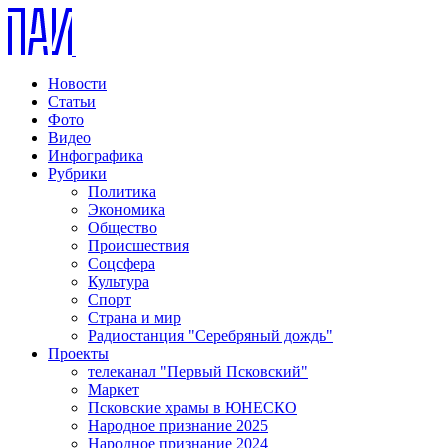
Новости
Статьи
Фото
Видео
Инфографика
Рубрики
Политика
Экономика
Общество
Происшествия
Соцсфера
Культура
Спорт
Страна и мир
Радиостанция "Серебряный дождь"
Проекты
телеканал "Первый Псковский"
Маркет
Псковские храмы в ЮНЕСКО
Народное признание 2025
Народное признание 2024