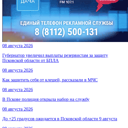
08 августа 2026
Губернатор увеличил выплаты резервистам за защиту
Псковской области от БПЛА
08 августа 2026
Как защитить себя от клещей, рассказали в МЧС
08 августа 2026
В Пскове полиция открыла набор на службу
08 августа 2026
До +25 градусов ожидается в Псковской области 9 августа