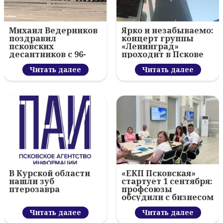
Михаил Ведерников
Ярко и незабываемо:
поздравил
концерт группы
псковских
«Ленинград»
десантников с 96-
проходит в Пскове
летием ВДВ и
вручил награды
Читать далее
Читать далее
В Курской области
«ЕКП Псковская»
нашли зуб
стартует 1 сентября:
птерозавра
профсоюзы
обсудили с бизнесом
новый цифровой
Читать далее
проект
Читать далее