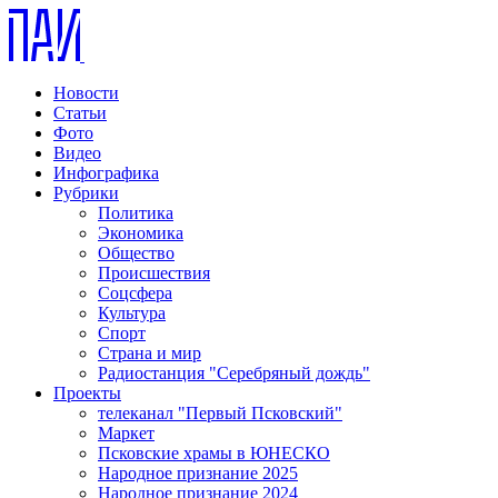
Новости
Статьи
Фото
Видео
Инфографика
Рубрики
Политика
Экономика
Общество
Происшествия
Соцсфера
Культура
Спорт
Страна и мир
Радиостанция "Серебряный дождь"
Проекты
телеканал "Первый Псковский"
Маркет
Псковские храмы в ЮНЕСКО
Народное признание 2025
Народное признание 2024