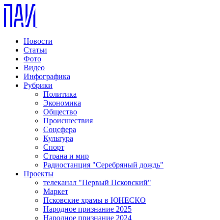
Новости
Статьи
Фото
Видео
Инфографика
Рубрики
Политика
Экономика
Общество
Происшествия
Соцсфера
Культура
Спорт
Страна и мир
Радиостанция "Серебряный дождь"
Проекты
телеканал "Первый Псковский"
Маркет
Псковские храмы в ЮНЕСКО
Народное признание 2025
Народное признание 2024