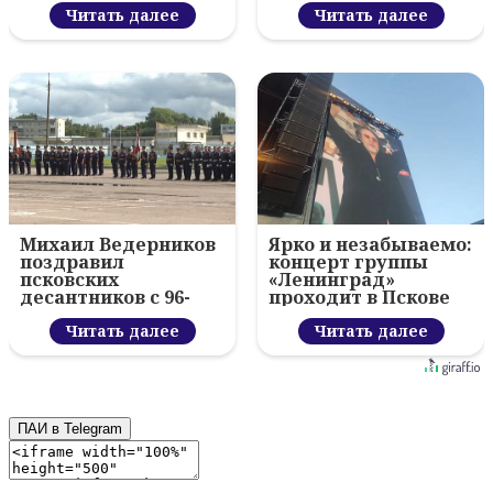
Читать далее
Читать далее
Михаил Ведерников
Ярко и незабываемо:
поздравил
концерт группы
псковских
«Ленинград»
десантников с 96-
проходит в Пскове
летием ВДВ и
вручил награды
Читать далее
Читать далее
ПАИ в Telegram