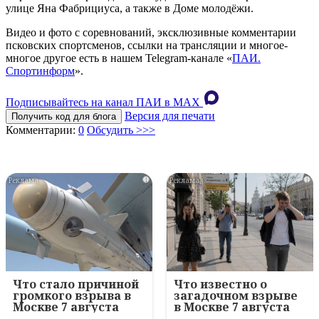
улице Яна Фабрициуса, а также в Доме молодёжи.
Видео и фото с соревнований, эксклюзивные комментарии
псковских спортсменов, ссылки на трансляции и многое-
многое другое есть в нашем Telegram-канале «
ПАИ.
Спортинформ
».
Подписывайтесь на канал ПАИ в MAХ
Версия для печати
Получить код для блога
Комментарии:
0
Обсудить >>>
i
i
Что стало причиной
Что известно о
громкого взрыва в
загадочном взрыве
Москве 7 августа
в Москве 7 августа