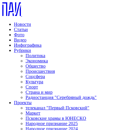
Новости
Статьи
Фото
Видео
Инфографика
Рубрики
Политика
Экономика
Общество
Происшествия
Соцсфера
Культура
Спорт
Страна и мир
Радиостанция "Серебряный дождь"
Проекты
телеканал "Первый Псковский"
Маркет
Псковские храмы в ЮНЕСКО
Народное признание 2025
Народное признание 2024