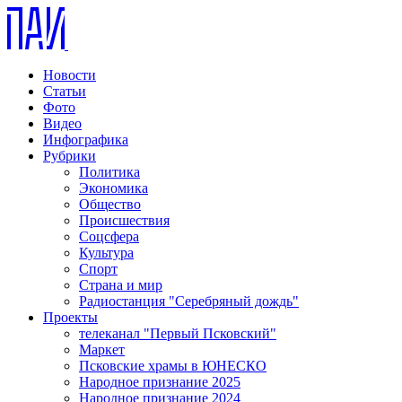
Новости
Статьи
Фото
Видео
Инфографика
Рубрики
Политика
Экономика
Общество
Происшествия
Соцсфера
Культура
Спорт
Страна и мир
Радиостанция "Серебряный дождь"
Проекты
телеканал "Первый Псковский"
Маркет
Псковские храмы в ЮНЕСКО
Народное признание 2025
Народное признание 2024