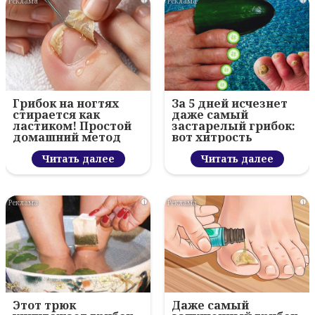
i
i
Грибок на ногтях
За 5 дней исчезнет
стирается как
даже самый
ластиком! Простой
застарелый грибок:
домашний метод
вот хитрость
Читать далее
Читать далее
i
i
Этот трюк
Даже самый