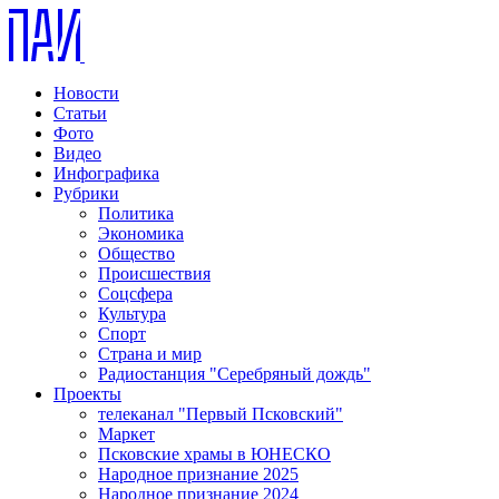
Новости
Статьи
Фото
Видео
Инфографика
Рубрики
Политика
Экономика
Общество
Происшествия
Соцсфера
Культура
Спорт
Страна и мир
Радиостанция "Серебряный дождь"
Проекты
телеканал "Первый Псковский"
Маркет
Псковские храмы в ЮНЕСКО
Народное признание 2025
Народное признание 2024