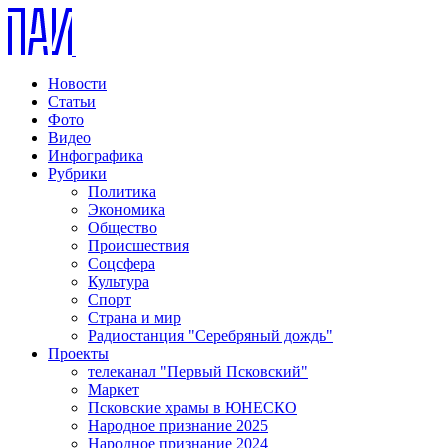
Новости
Статьи
Фото
Видео
Инфографика
Рубрики
Политика
Экономика
Общество
Происшествия
Соцсфера
Культура
Спорт
Страна и мир
Радиостанция "Серебряный дождь"
Проекты
телеканал "Первый Псковский"
Маркет
Псковские храмы в ЮНЕСКО
Народное признание 2025
Народное признание 2024