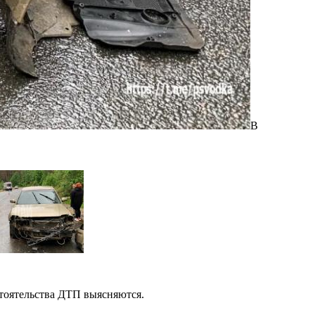
В
П
Ф
тоятельства ДТП выясняются.