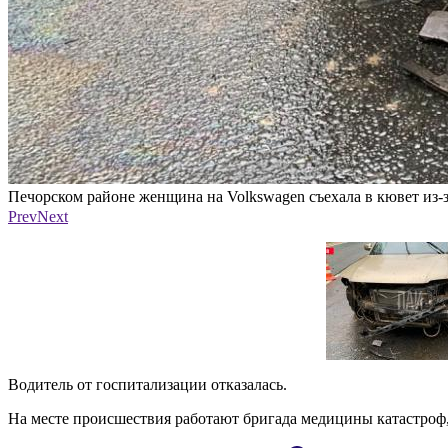
Печорском районе женщина на Volkswagen съехала в кювет из-
Фото: из канала «Псковская сводка» в мессенджере MAX
Prev
Next
Водитель от госпитализации отказалась.
На месте происшествия работают бригада медицины катастроф