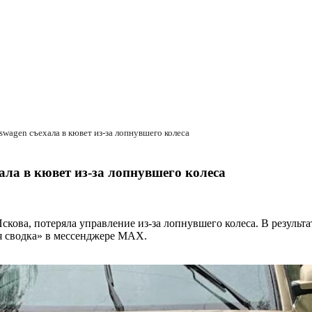
wagen съехала в кювет из-за лопнувшего колеса
ла в кювет из-за лопнувшего колеса
скова, потеряла управление из-за лопнувшего колеса. В резуль
ая сводка» в мессенджере MAX.