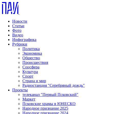
Новости
Статьи
Фото
Видео
Инфографика
Рубрики
Политика
Экономика
Общество
Происшествия
Соцсфера
Культура
Спорт
Страна и мир
Радиостанция "Серебряный дождь"
Проекты
телеканал "Первый Псковский"
Маркет
Псковские храмы в ЮНЕСКО
Народное признание 2025
Народное признание 2024