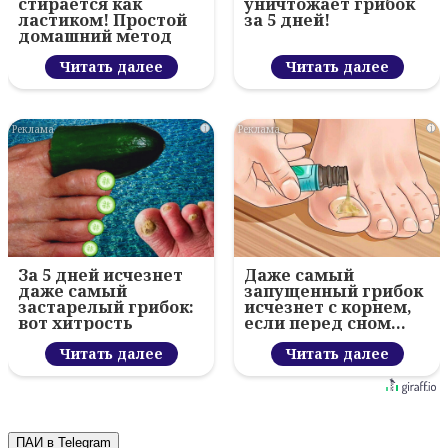
стирается как
уничтожает грибок
ластиком! Простой
за 5 дней!
домашний метод
Читать далее
Читать далее
i
i
За 5 дней исчезнет
Даже самый
даже самый
запущенный грибок
застарелый грибок:
исчезнет с корнем,
вот хитрость
если перед сном…
Читать далее
Читать далее
ПАИ в Telegram