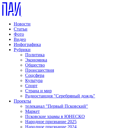
Новости
Статьи
Фото
Видео
Инфографика
Рубрики
Политика
Экономика
Общество
Происшествия
Соцсфера
Культура
Спорт
Страна и мир
Радиостанция "Серебряный дождь"
Проекты
телеканал "Первый Псковский"
Маркет
Псковские храмы в ЮНЕСКО
Народное признание 2025
Народное признание 2024