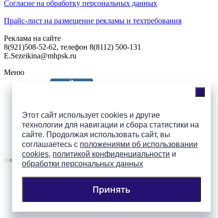
Согласие на обработку персональных данных
Прайс-лист на размещение рекламы и техтребования
Реклама на сайте
8(921)508-52-62, телефон 8(8112) 500-131
E.Sezeikina@mhpsk.ru
Меню
Слушать радио «7 небо» онлайн
Этот сайт использует cookies и другие
технологии для навигации и сбора статистики на
сайте. Продолжая использовать сайт, вы
Подпишись на группы
соглашаетесь с
положениями об использовании
ПАИ в соцсетях!
cookies
,
политикой конфиденциальности
и
обработки персональных данных
Принять