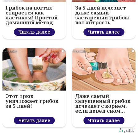
Грибок на ногтях
За 5 дней исчезнет
стирается как
даже самый
ластиком! Простой
застарелый грибок:
домашний метод
вот хитрость
Читать далее
Читать далее
i
i
Этот трюк
Даже самый
уничтожает грибок
запущенный грибок
за 5 дней!
исчезнет с корнем,
если перед сном…
Читать далее
Читать далее