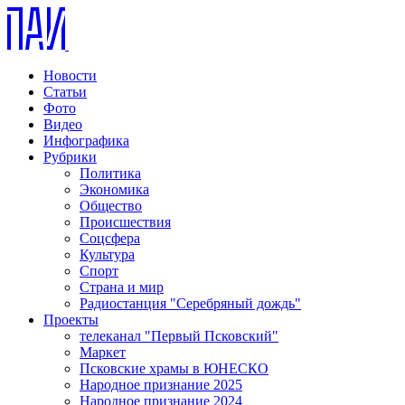
Новости
Статьи
Фото
Видео
Инфографика
Рубрики
Политика
Экономика
Общество
Происшествия
Соцсфера
Культура
Спорт
Страна и мир
Радиостанция "Серебряный дождь"
Проекты
телеканал "Первый Псковский"
Маркет
Псковские храмы в ЮНЕСКО
Народное признание 2025
Народное признание 2024