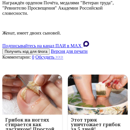
Награждён орденом Почёта, медалями "Ветеран труда",
"Ревнителю Просвещения" Академии Российской
словесности.
Женат, имеет двоих сыновей.
Подписывайтесь на канал ПАИ в MAХ
Версия для печати
Получить код для блога
Комментарии:
0
Обсудить >>>
i
i
Грибок на ногтях
Этот трюк
стирается как
уничтожает грибок
ластиком! Простой
за 5 дней!