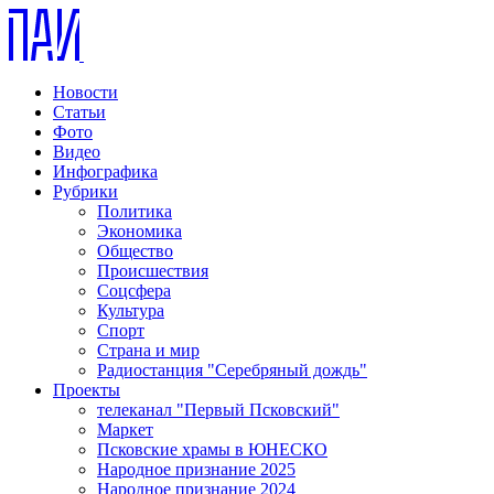
Новости
Статьи
Фото
Видео
Инфографика
Рубрики
Политика
Экономика
Общество
Происшествия
Соцсфера
Культура
Спорт
Страна и мир
Радиостанция "Серебряный дождь"
Проекты
телеканал "Первый Псковский"
Маркет
Псковские храмы в ЮНЕСКО
Народное признание 2025
Народное признание 2024