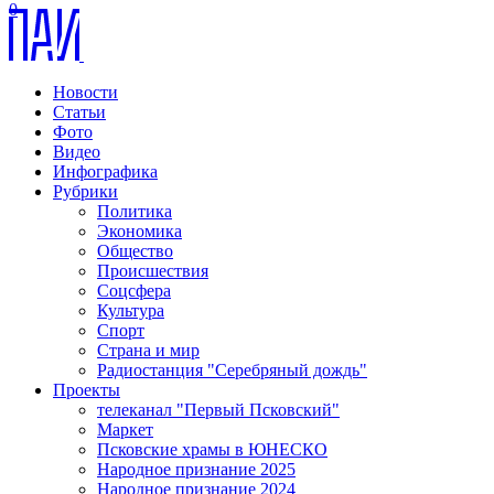
0
Новости
Статьи
Фото
Видео
Инфографика
Рубрики
Политика
Экономика
Общество
Происшествия
Соцсфера
Культура
Спорт
Страна и мир
Радиостанция "Серебряный дождь"
Проекты
телеканал "Первый Псковский"
Маркет
Псковские храмы в ЮНЕСКО
Народное признание 2025
Народное признание 2024