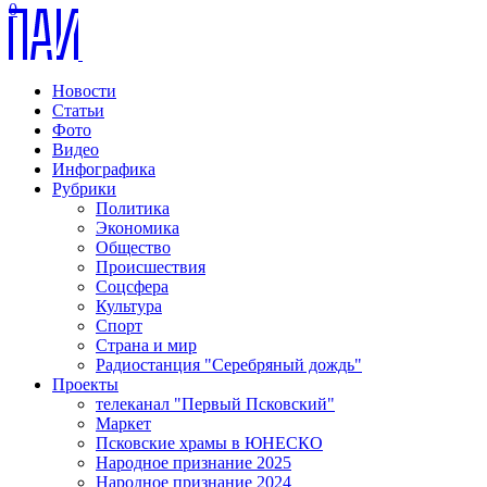
0
Новости
Статьи
Фото
Видео
Инфографика
Рубрики
Политика
Экономика
Общество
Происшествия
Соцсфера
Культура
Спорт
Страна и мир
Радиостанция "Серебряный дождь"
Проекты
телеканал "Первый Псковский"
Маркет
Псковские храмы в ЮНЕСКО
Народное признание 2025
Народное признание 2024