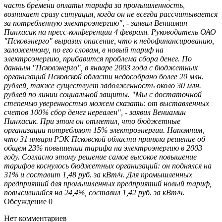
часть бремени оплаты тарифа за промышленность,
возникает сразу ситуация, когда он не всегда рассчитывается
за потребленную электроэнергию", - заявил Вениамин
Пинхасик на пресс-конференции 4 февраля. Руководитель ОАО
"Псковэнерго" выразил опасение, что к недофинансированию,
заложенному, по его словам, в новый тариф на
электроэнергию, прибавится проблема сбора денег. По
данным "Псковэнерго", в январе 2003 года с бюджетных
организаций Псковской области недособрано более 20 млн.
рублей, также существует задолженность около 30 млн.
рублей по линии социальной защиты. "Мы с достаточной
степенью уверенностью можем сказать: от выставленных
счетов 100% сбор денег нереален", - заявил Вениамин
Пинхасик. При этом он отметил, что бюджетные
организации потребляют 15% электроэнергии. Напомним,
что 31 января РЭК Псковской области приняла решение об
общем 23% повышении тарифа на электроэнергию в 2003
году. Согласно этому решение самое высокое повышение
тарифов коснулось бюджетных организаций: он поднялся на
31% и составит 1,48 руб. за кВт/ч. Для промышленных
предприятий для промышленных предприятий новый тариф,
повысившийся на 24,4%, составил 1,42 руб. за кВт/ч.
Обсуждение
0
Нет комментариев