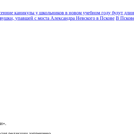
енние каникулы у школьников в новом учебном году будут дли
вушки, упавшей с моста Александра Невского в Пскове
В Псков
и».
асия редакции запрещено.