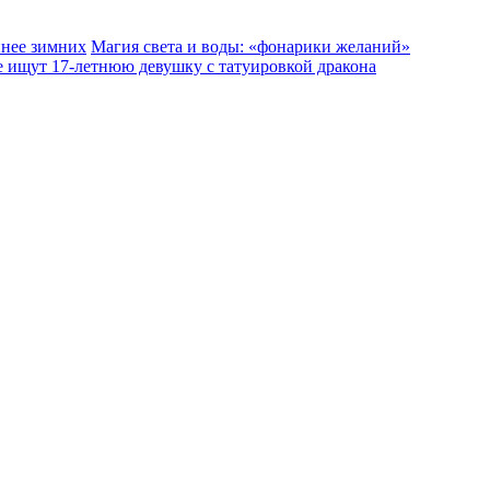
ннее зимних
Магия света и воды: «фонарики желаний»
е ищут 17‑летнюю девушку с татуировкой дракона