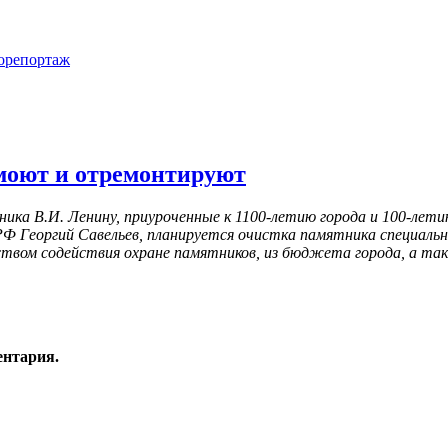
торепортаж
моют и отремонтируют
ка В.И. Ленину, приуроченные к 1100-летию города и 100-лети
РФ Георгий Савельев, планируется очистка памятника специал
ством содействия охране памятников, из бюджета города, а та
ентария.