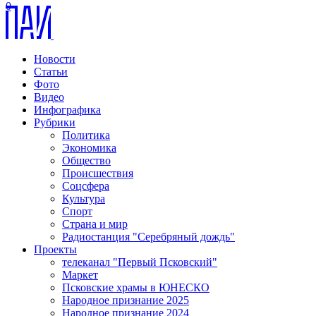
0
Новости
Статьи
Фото
Видео
Инфографика
Рубрики
Политика
Экономика
Общество
Происшествия
Соцсфера
Культура
Спорт
Страна и мир
Радиостанция "Серебряный дождь"
Проекты
телеканал "Первый Псковский"
Маркет
Псковские храмы в ЮНЕСКО
Народное признание 2025
Народное признание 2024