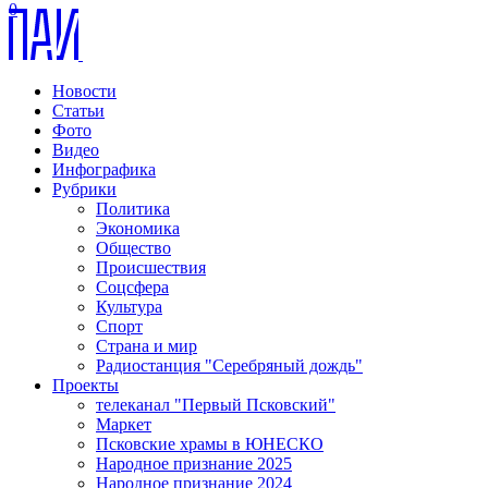
0
Новости
Статьи
Фото
Видео
Инфографика
Рубрики
Политика
Экономика
Общество
Происшествия
Соцсфера
Культура
Спорт
Страна и мир
Радиостанция "Серебряный дождь"
Проекты
телеканал "Первый Псковский"
Маркет
Псковские храмы в ЮНЕСКО
Народное признание 2025
Народное признание 2024