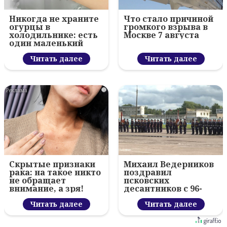
Никогда не храните
Что стало причиной
огурцы в
громкого взрыва в
холодильнике: есть
Москве 7 августа
один маленький
секрет
Читать далее
Читать далее
i
Скрытые признаки
Михаил Ведерников
рака: на такое никто
поздравил
не обращает
псковских
внимание, а зря!
десантников с 96-
летием ВДВ и
Читать далее
вручил награды
Читать далее