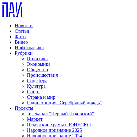
Новости
Статьи
Фото
Видео
Инфографика
Рубрики
Политика
Экономика
Общество
Происшествия
Соцсфера
Культура
Спорт
Страна и мир
Радиостанция "Серебряный дождь"
Проекты
телеканал "Первый Псковский"
Маркет
Псковские храмы в ЮНЕСКО
Народное признание 2025
Народное признание 2024