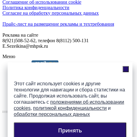
Соглашение об использовании cookie
Политика конфиденциальности
Согласие на обработку персональных данных
Прайс-лист на размещение рекламы и техтребования
Реклама на сайте
8(921)508-52-62, телефон 8(8112) 500-131
E.Sezeikina@mhpsk.ru
Меню
Слушать радио «7 небо» онлайн
Этот сайт использует cookies и другие
технологии для навигации и сбора статистики на
сайте. Продолжая использовать сайт, вы
Подпишись на группы
соглашаетесь с
положениями об использовании
ПАИ в соцсетях!
cookies
,
политикой конфиденциальности
и
обработки персональных данных
Принять