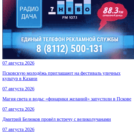
07 августа 2026
Псковскую молодёжь приглашают на фестиваль уличных
культур в Казани
07 августа 2026
Магия света и воды: «фонарики желаний» запустили в Пскове
07 августа 2026
Дмитрий Белюков провёл встречу с великолучанами
07 августа 2026