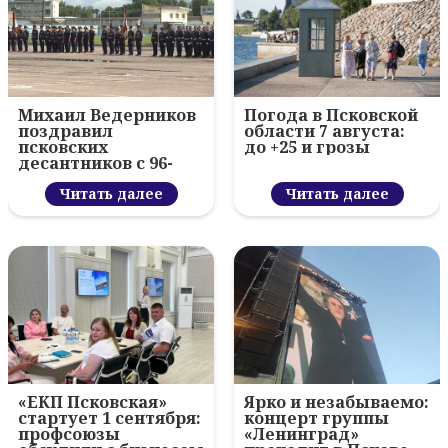
Михаил Ведерников
Погода в Псковской
поздравил
области 7 августа:
псковских
до +25 и грозы
десантников с 96-
летием ВДВ и
вручил награды
Читать далее
Читать далее
«ЕКП Псковская»
Ярко и незабываемо:
стартует 1 сентября:
концерт группы
профсоюзы
«Ленинград»