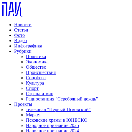
Новости
Статьи
Фото
Видео
Инфографика
Рубрики
Политика
Экономика
Общество
Происшествия
Соцсфера
Культура
Спорт
Страна и мир
Радиостанция "Серебряный дождь"
Проекты
телеканал "Первый Псковский"
Маркет
Псковские храмы в ЮНЕСКО
Народное признание 2025
Народное признание 2024