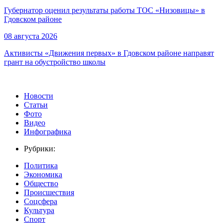
Губернатор оценил результаты работы ТОС «Низовицы» в
Гдовском районе
08 августа 2026
Активисты «Движения первых» в Гдовском районе направят
грант на обустройство школы
Новости
Статьи
Фото
Видео
Инфографика
Рубрики:
Политика
Экономика
Общество
Происшествия
Соцсфера
Культура
Спорт