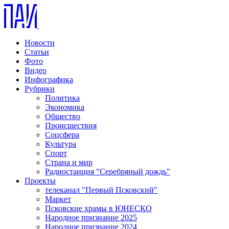
Новости
Статьи
Фото
Видео
Инфографика
Рубрики
Политика
Экономика
Общество
Происшествия
Соцсфера
Культура
Спорт
Страна и мир
Радиостанция "Серебряный дождь"
Проекты
телеканал "Первый Псковский"
Маркет
Псковские храмы в ЮНЕСКО
Народное признание 2025
Народное признание 2024