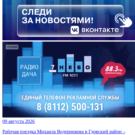
09 августа 2026
Рабочая поездка Михаила Ведерникова в Гдовский район –