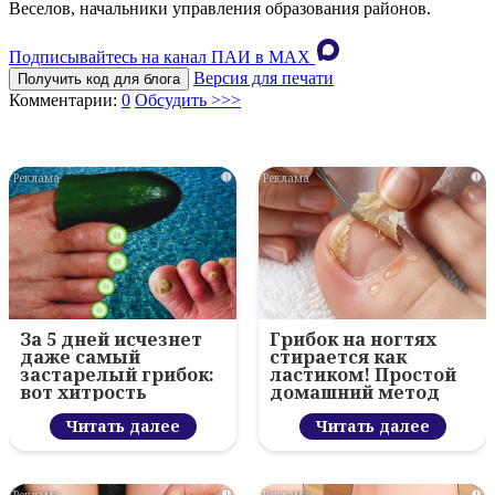
Веселов, начальники управления образования районов.
Подписывайтесь на канал ПАИ в MAХ
Версия для печати
Получить код для блога
Комментарии:
0
Обсудить >>>
i
i
За 5 дней исчезнет
Грибок на ногтях
даже самый
стирается как
застарелый грибок:
ластиком! Простой
вот хитрость
домашний метод
Читать далее
Читать далее
i
i