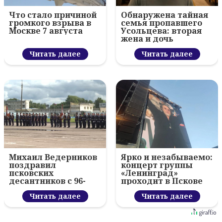
Что стало причиной
Обнаружена тайная
громкого взрыва в
семья пропавшего
Москве 7 августа
Усольцева: вторая
жена и дочь
Читать далее
Читать далее
Михаил Ведерников
Ярко и незабываемо:
поздравил
концерт группы
псковских
«Ленинград»
десантников с 96-
проходит в Пскове
летием ВДВ и
вручил награды
Читать далее
Читать далее