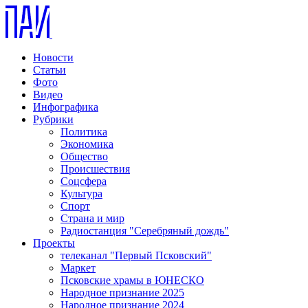
Новости
Статьи
Фото
Видео
Инфографика
Рубрики
Политика
Экономика
Общество
Происшествия
Соцсфера
Культура
Спорт
Страна и мир
Радиостанция "Серебряный дождь"
Проекты
телеканал "Первый Псковский"
Маркет
Псковские храмы в ЮНЕСКО
Народное признание 2025
Народное признание 2024