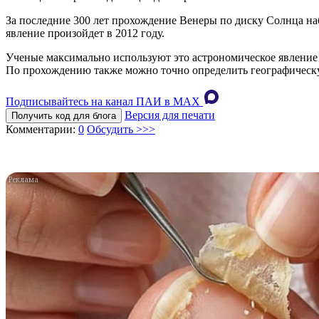
За последние 300 лет прохождение Венеры по диску Солнца набл
явление произойдет в 2012 году.
Ученые максимально используют это астрономическое явление к
По прохождению также можно точно определить географическу
Подписывайтесь на канал ПАИ в MAХ
Версия для печати
Получить код для блога
Комментарии:
0
Обсудить >>>