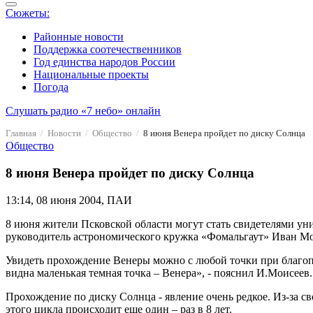
Сюжеты:
Районные новости
Поддержка соотечественников
Год единства народов России
Национальные проекты
Погода
Слушать радио «7 небо» онлайн
Главная
Новости
Общество
8 июня Венера пройдет по диску Солнца
Общество
8 июня Венера пройдет по диску Солнца
13:14, 08 июня 2004, ПАИ
8 июня жители Псковской области могут стать свидетелями ун
руководитель астрономического кружка «Фомальгаут» Иван Моис
Увидеть прохождение Венеры можно с любой точки при благопр
видна маленькая темная точка – Венера», - пояснил И.Моисеев.
Прохождение по диску Солнца - явление очень редкое. Из-за св
этого цикла происходит еще один – раз в 8 лет.