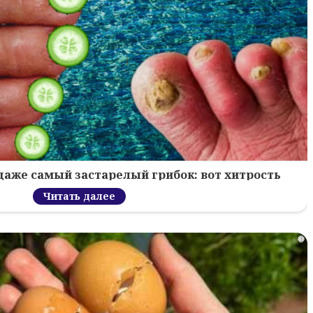
 даже самый застарелый грибок: вот хитрость
Читать далее
i