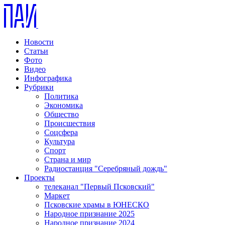
Новости
Статьи
Фото
Видео
Инфографика
Рубрики
Политика
Экономика
Общество
Происшествия
Соцсфера
Культура
Спорт
Страна и мир
Радиостанция "Серебряный дождь"
Проекты
телеканал "Первый Псковский"
Маркет
Псковские храмы в ЮНЕСКО
Народное признание 2025
Народное признание 2024