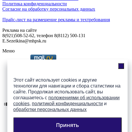
Политика конфиденциальности
Согласие на обработку персональных данных
Прайс-лист на размещение рекламы и техтребования
Реклама на сайте
8(921)508-52-62, телефон 8(8112) 500-131
E.Sezeikina@mhpsk.ru
Меню
Слушать радио «7 небо» онлайн
Этот сайт использует cookies и другие
технологии для навигации и сбора статистики на
сайте. Продолжая использовать сайт, вы
Подпишись на группы
соглашаетесь с
положениями об использовании
ПАИ в соцсетях!
cookies
,
политикой конфиденциальности
и
обработки персональных данных
Принять