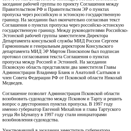
заседание рабочей группы по проекту Соглашения между
Правительством РФ и Правительством ЭР о пунктах
пропуска через российскую и эстонскую государственную
границу. На заседании был окончательно согласован текст
Соглашения о пунктах пропуска через российско-эстонскую
государственную границу. Между руководителями Российско-
Эстонской рабочей группы заместителем Директора
Департамента консульской службы МИД России Сергеем
Гармониным и генеральным директором Консульского
департамента МИД ЭР Мяртом Пиископом был подписан
протокол согласования текста Соглашения о пунктах
пропуска между Россией и Эстонией. На заседании
Псковскую область представляли два заместителя Главы
Администрации Владимир Бланк и Анатолий Салтыков и
член Совета Федерации РФ от Псковской области Николай
Медведев.
Соглашение позволит Администрация Псковской области
возобновить судоходство между Псковом и Тарту и решить
вопрос о двусторонних пунктах пропуска. В 1997 году
именно губернатор Евгений Михайлов и глава Тартуского
уезда Ян Ыунапуу в 1997 году стали инициаторами
возобновления судоходства.
Участвовавший в заседании заместитель губернатора