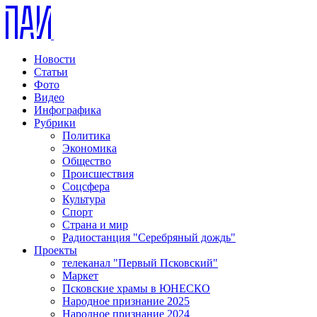
Новости
Статьи
Фото
Видео
Инфографика
Рубрики
Политика
Экономика
Общество
Происшествия
Соцсфера
Культура
Спорт
Страна и мир
Радиостанция "Серебряный дождь"
Проекты
телеканал "Первый Псковский"
Маркет
Псковские храмы в ЮНЕСКО
Народное признание 2025
Народное признание 2024