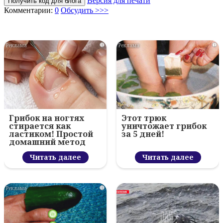
Версия для печати
Получить код для блога
Комментарии:
0
Обсудить >>>
i
i
Грибок на ногтях
Этот трюк
стирается как
уничтожает грибок
ластиком! Простой
за 5 дней!
домашний метод
Читать далее
Читать далее
i