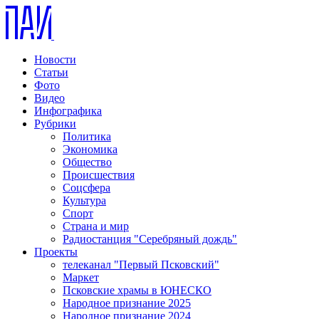
Новости
Статьи
Фото
Видео
Инфографика
Рубрики
Политика
Экономика
Общество
Происшествия
Соцсфера
Культура
Спорт
Страна и мир
Радиостанция "Серебряный дождь"
Проекты
телеканал "Первый Псковский"
Маркет
Псковские храмы в ЮНЕСКО
Народное признание 2025
Народное признание 2024