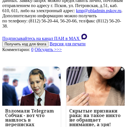
данных. Заявку-запрос можно предоставить лично, почтовым
отправлением по адресу г. Псков, ул. Петровская, д.51, каб.
610, 611, либо на электронный адрес:
kmp@obladmin.pskov.ru
.
Дополнительную информацию можно получить
по телефону: (8112) 56-20-44, 56-20-66, тел/факс (8112) 56-20-
38.
Подписывайтесь на канал ПАИ в MAХ
Версия для печати
Получить код для блога
Комментарии:
0
Обсудить >>>
i
i
Взломали Telegram
Скрытые признаки
Собчак - вот что
рака: на такое никто
нашлось в
не обращает
переписках
внимание, а зря!