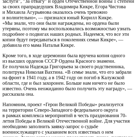
заслуги", "За отвагу" и орден Отечественной войны 1 степени
за своих прапрадедушек Владимира Кикре, Егора Чистова
и Михаила Агурьянова оказалось очень тревожно
и волнительно», — признался юный Кирилл Кикре.
«Мы знали, что они были награждены, но ордена были
утеряны, поэтому мы воспользовались возможностью узнать
подробнее о подвигах наших родных. Надеемся, что все эти
копии будут передаваться в поколениях семьи Кикре», —
добавила его мама Наталья Кикре.
Кроме того, в ходе церемонии была вручена копия одного
из высших орденов СССР Ордена Красного знамени.
Ее получила Надежда Григорьева за своего родственника,
политрука Николая Вахтина. «В семье знали, что его забрали
на фронт в 1941 году, а в 1942 году он погиб в Калужской
области, где и был захоронен. Больше нам ничего не было
известно. Очень неожиданно было получить эту награду», —
рассказала она.
Напомним, проект «Герои Великой Победы» реализуется
на территории Северо-Западного федерального округа
в рамках комплекса мероприятий в честь празднования 70-
летия Победы в Великой Отечественной войне. Для участия
необходимо заполнить заявку-запрос о судьбе
военнослужащего с указанием всех известных о нем