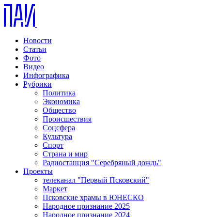
Новости
Статьи
Фото
Видео
Инфографика
Рубрики
Политика
Экономика
Общество
Происшествия
Соцсфера
Культура
Спорт
Страна и мир
Радиостанция "Серебряный дождь"
Проекты
телеканал "Первый Псковский"
Маркет
Псковские храмы в ЮНЕСКО
Народное признание 2025
Народное признание 2024