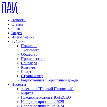
Новости
Статьи
Фото
Видео
Инфографика
Рубрики
Политика
Экономика
Общество
Происшествия
Соцсфера
Культура
Спорт
Страна и мир
Радиостанция "Серебряный дождь"
Проекты
телеканал "Первый Псковский"
Маркет
Псковские храмы в ЮНЕСКО
Народное признание 2025
Народное признание 2024