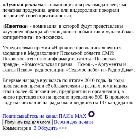
«Лучшая реклама»
- номинация для рекламодателей, чья
печатная продукция, аудио или видеоролики покорили
псковичей своей креативностью;
«Идиотека»
- номинация, в которой будут представлены
«лучшие» образцы «беспощадного нейминга» и «упаси-боже-
копирайтинга» по-псковски.
Учредителями премии «Народное признание» являются
входящие в Медиахолдинг Псковской области СМИ:
Псковское агентство информации, газеты «Псковская
правда», «Комсомольская правда – Псков», «Аргументы и
факты Псков», радиостанции «Седьмое небо» и «Радио Дача».
Впервые награда вручалась по итогам 2010 года. За годы
проведения премии её обладателями в разных номинациях
стали более 80 псковичей, предприятий и организаций, а
число претендентов на премию превысило 500. В прошлом
году на соискание награды были выдвинуты 137 кандидатов.
Подписывайтесь на канал ПАИ в MAХ
Версия для печати
Получить код для блога
Комментарии:
3
Обсудить >>>