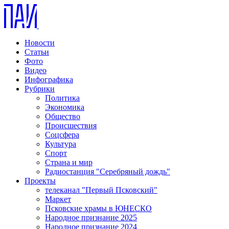
Новости
Статьи
Фото
Видео
Инфографика
Рубрики
Политика
Экономика
Общество
Происшествия
Соцсфера
Культура
Спорт
Страна и мир
Радиостанция "Серебряный дождь"
Проекты
телеканал "Первый Псковский"
Маркет
Псковские храмы в ЮНЕСКО
Народное признание 2025
Народное признание 2024