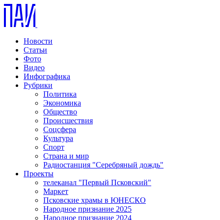
Новости
Статьи
Фото
Видео
Инфографика
Рубрики
Политика
Экономика
Общество
Происшествия
Соцсфера
Культура
Спорт
Страна и мир
Радиостанция "Серебряный дождь"
Проекты
телеканал "Первый Псковский"
Маркет
Псковские храмы в ЮНЕСКО
Народное признание 2025
Народное признание 2024