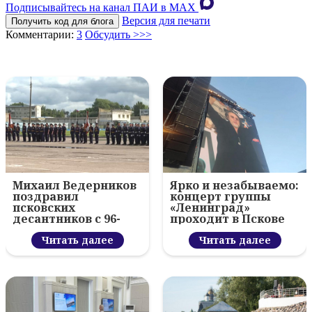
Подписывайтесь на канал ПАИ в MAХ
Версия для печати
Получить код для блога
Комментарии:
3
Обсудить >>>
Михаил Ведерников
Ярко и незабываемо:
поздравил
концерт группы
псковских
«Ленинград»
десантников с 96-
проходит в Пскове
летием ВДВ и
вручил награды
Читать далее
Читать далее