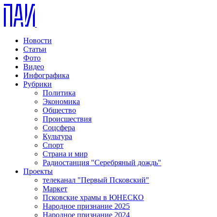
Новости
Статьи
Фото
Видео
Инфографика
Рубрики
Политика
Экономика
Общество
Происшествия
Соцсфера
Культура
Спорт
Страна и мир
Радиостанция "Серебряный дождь"
Проекты
телеканал "Первый Псковский"
Маркет
Псковские храмы в ЮНЕСКО
Народное признание 2025
Народное признание 2024