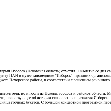
тарый Изборск (Псковская область) отметил 1140-летие со дня 
денту ПАИ в музее-заповеднике "Изборск", праздник организов
жета Печорского района, в соответствии с решением районного 
ные жители, но и гости из Пскова, городов и районов области,
сти, повествующее об истории становления и развития Изборска
ция цветочных букетов. С большой концертной программой пере