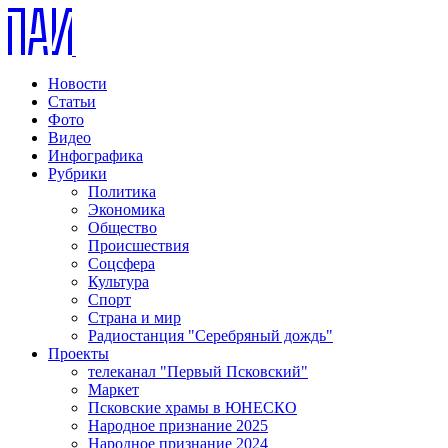
Новости
Статьи
Фото
Видео
Инфографика
Рубрики
Политика
Экономика
Общество
Происшествия
Соцсфера
Культура
Спорт
Страна и мир
Радиостанция "Серебряный дождь"
Проекты
телеканал "Первый Псковский"
Маркет
Псковские храмы в ЮНЕСКО
Народное признание 2025
Народное признание 2024