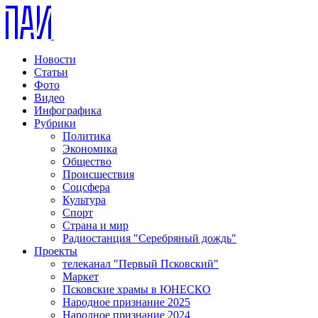
Новости
Статьи
Фото
Видео
Инфографика
Рубрики
Политика
Экономика
Общество
Происшествия
Соцсфера
Культура
Спорт
Страна и мир
Радиостанция "Серебряный дождь"
Проекты
телеканал "Первый Псковский"
Маркет
Псковские храмы в ЮНЕСКО
Народное признание 2025
Народное признание 2024