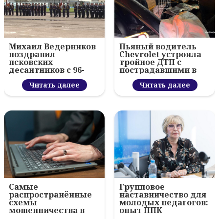
Михаил Ведерников
Пьяный водитель
поздравил
Chevrolet устроила
псковских
тройное ДТП с
десантников с 96-
пострадавшими в
летием ВДВ и
Пскове
вручил награды
Читать далее
Читать далее
Самые
Групповое
распространённые
наставничество для
схемы
молодых педагогов:
мошенничества в
опыт ППК
Псковской области