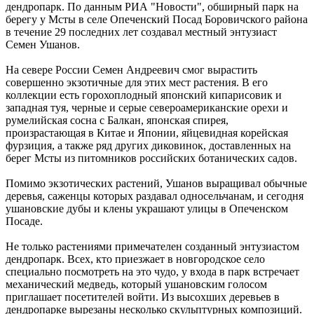
дендропарк. По данным РИА "Новости", обширный парк на
берегу у Мсты в селе Опеченский Посад Боровичского района
в течение 29 последних лет создавал местный энтузиаст
Семен Ушанов.
На севере России Семен Андреевич смог вырастить
совершенно экзотичные для этих мест растения. В его
коллекции есть горохоплодный японский кипарисовик и
западная туя, черные и серые североамериканские орехи и
румелийская сосна с Балкан, японская спирея,
произрастающая в Китае и Японии, яйцевидная корейская
фурзиция, а также ряд других диковинок, доставленных на
берег Мсты из питомников российских ботанических садов.
Помимо экзотических растений, Ушанов выращивал обычные
деревья, саженцы которых раздавал односельчанам, и сегодня
ушановские дубы и клены украшают улицы в Опеченском
Посаде.
Не только растениями примечателен созданный энтузиастом
дендропарк. Всех, кто приезжает в новгородское село
специально посмотреть на это чудо, у входа в парк встречает
механический медведь, который ушановским голосом
приглашает посетителей войти. Из высохших деревьев в
дендропарке вырезаны несколько скульптурных композиций.