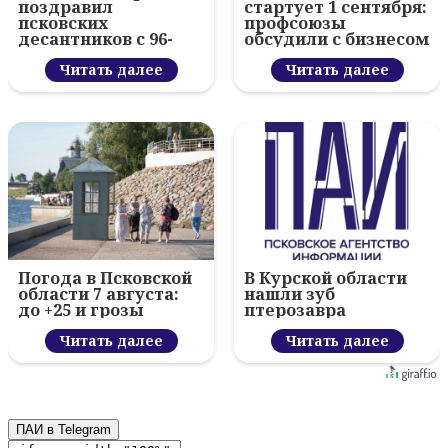
поздравил
стартует 1 сентября:
псковских
профсоюзы
десантников с 96-
обсудили с бизнесом
летием ВДВ и
новый цифровой
вручил награды
Читать далее
проект
Читать далее
Погода в Псковской
В Курской области
области 7 августа:
нашли зуб
до +25 и грозы
птерозавра
Читать далее
Читать далее
ПАИ в Telegram