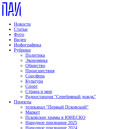
Новости
Статьи
Фото
Видео
Инфографика
Рубрики
Политика
Экономика
Общество
Происшествия
Соцсфера
Культура
Спорт
Страна и мир
Радиостанция "Серебряный дождь"
Проекты
телеканал "Первый Псковский"
Маркет
Псковские храмы в ЮНЕСКО
Народное признание 2025
Народное признание 2024