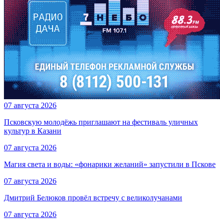
07 августа 2026
Псковскую молодёжь приглашают на фестиваль уличных
культур в Казани
07 августа 2026
Магия света и воды: «фонарики желаний» запустили в Пскове
07 августа 2026
Дмитрий Белюков провёл встречу с великолучанами
07 августа 2026