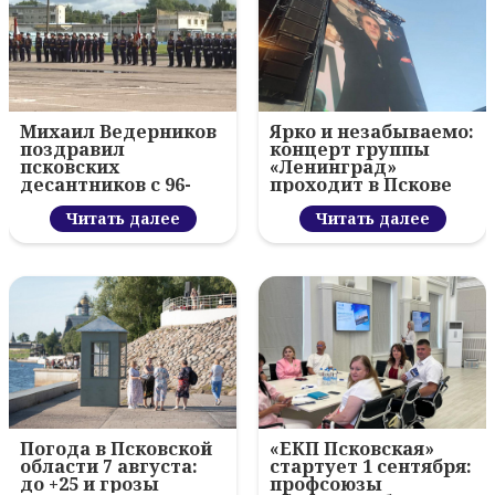
Михаил Ведерников
Ярко и незабываемо:
поздравил
концерт группы
псковских
«Ленинград»
десантников с 96-
проходит в Пскове
летием ВДВ и
вручил награды
Читать далее
Читать далее
Погода в Псковской
«ЕКП Псковская»
области 7 августа:
стартует 1 сентября:
до +25 и грозы
профсоюзы