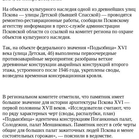
На объектах культурного наследия одной из древнейших улиц
Пскова — улицы Детской (бывшей Спасской) — проводятся
ремонтно-реставрационные работы, сообщили Псковскому
агентству информации в пресс-службе администрации
Псковской области со ссылкой на комитет региона по охране
объектов культурного наследия.
Так, на объекте федерального значения «Подызбица» XVI
века (улица Детская, 4б) выполнены первоочередные
противоаварийные мероприятия: разобраны ветхие
деревянные конструкции аварийных конструкций второго
этажа, устроенного после 1946 года, укреплены своды,
возведена временная консервационная кровля.
В региональном комитете отметили, что памятник имеет
большое значение для истории архитектуры Пскова XVI —
первой половины XVII веков. «Исследователи считают, что
по ряду характерных черт (своды, распалубки, план)
«Подыизбица» идентична конструкциям Поганкиных палат,
Солодежни, палат Меншиковых. Памятник несет в себе черты
общие для больших палат зажиточных людей Пскова и менее
состоятельных горожан», — пояснили в ведомстве.