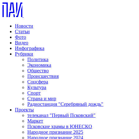
Новости
Статьи
Фото
Видео
Инфографика
Рубрики
Политика
Экономика
Общество
Происшествия
Соцсфера
Культура
Спорт
Страна и мир
Радиостанция "Серебряный дождь"
Проекты
телеканал "Первый Псковский"
Маркет
Псковские храмы в ЮНЕСКО
Народное признание 2025
Народное признание 2024