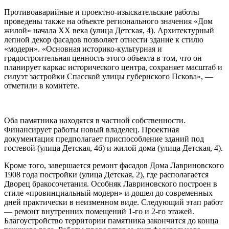
Противоаварийные и проектно-изыскательские работы
проведены также на объекте регионального значения «Дом
жилой» начала XX века (улица Детская, 4). Архитектурный
лепной декор фасадов позволяет отнести здание к стилю
«модерн». «Основная историко-культурная и
градостроительная ценность этого объекта в том, что он
планирует каркас исторического центра, сохраняет масштаб и
силуэт застройки Спасской улицы губернского Пскова», —
отметили в комитете.
Оба памятника находятся в частной собственности.
Финансирует работы новый владелец. Проектная
документация предполагает приспособление зданий под
гостевой (улица Детская, 4б) и жилой дома (улица Детская, 4).
Кроме того, завершается ремонт фасадов Дома Лавриновского
1908 года постройки (улица Детская, 2), где располагается
Дворец бракосочетания. Особняк Лавриновского построен в
стиле «провинциальный модерн» и дошел до современных
дней практически в неизменном виде. Следующий этап работ
— ремонт внутренних помещений 1-го и 2-го этажей.
Благоустройство территории памятника закончится до конца