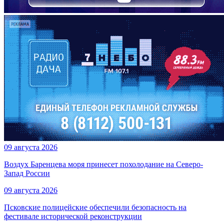
09 августа 2026
Воздух Баренцева моря принесет похолодание на Северо-
Запад России
09 августа 2026
Псковские полицейские обеспечили безопасность на
фестивале исторической реконструкции