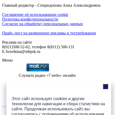
Главный редактор - Спиридонова Анна Александровна
Соглашение об использовании cookie
Политика конфиденциальности
Согласие на обработку персональных данных
Прайс-лист на размещение рекламы и техтребования
Реклама на сайте
8(921)508-52-62, телефон 8(8112) 500-131
E.Sezeikina@mhpsk.ru
Меню
Слушать радио «7 небо» онлайн
Подпишись на группы
Этот сайт использует cookies и другие
ПАИ в соцсетях!
технологии для навигации и сбора статистики на
сайте. Продолжая использовать сайт, вы
соглашаетесь с
положениями об использовании