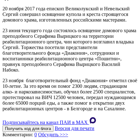
20 ноября 2017 года епископ Великолукский и Невельский
Сергий совершил освящение купола и креста строящегося
домового храма, изготовленных российскими мастерами.
23 июня текущего года состоялось освящение домового храма
преподобного Серафима Вырицкого на территории
реабилитационного центра, чин которого возглавил владыка
Сергий. Торжества посетили представители
благотворительного фонда «Диакония», сотрудники и
воспитанники реабилитационного центра «Пошитни»,
правнук преподобного Серафима Вырицкого Василий
Набоко.
23 ноября благотворительный фонд «Диакония» отметил своё
10-летие. За это время он помог 2300 людям, страдающим
алко- и наркозависимостью, обучил более 2500 специалистов,
протестировал на ВИЧ 12500 человек, передал нуждающимся
более 65000 порций еды, а также помог в открытии двух
реабилитационных центров - в Белгороде и на Сахалине.
Подписывайтесь на канал ПАИ в MAХ
Версия для печати
Получить код для блога
Комментарии:
0
Обсудить >>>