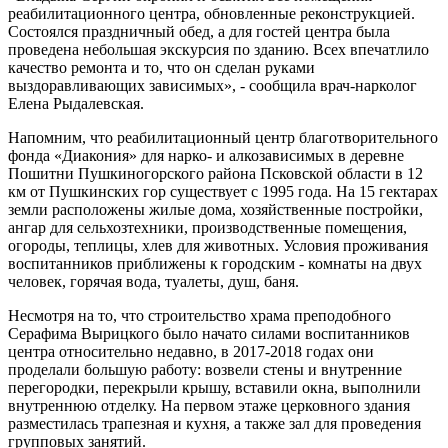
реабилитационного центра, обновленные реконструкцией.
Состоялся праздничный обед, а для гостей центра была
проведена небольшая экскурсия по зданию. Всех впечатлило
качество ремонта и то, что он сделан руками
выздоравливающих зависимых», - сообщила врач-нарколог
Елена Рыдалевская.
Напомним, что реабилитационный центр благотворительного
фонда «Диакония» для нарко- и алкозависимых в деревне
Пошитни Пушкиногорского района Псковской области в 12
км от Пушкинских гор существует с 1995 года. На 15 гектарах
земли расположены жилые дома, хозяйственные постройки,
ангар для сельхозтехники, производственные помещения,
огороды, теплицы, хлев для животных. Условия проживания
воспитанников приближены к городским - комнаты на двух
человек, горячая вода, туалеты, душ, баня.
Несмотря на то, что строительство храма преподобного
Серафима Вырицкого было начато силами воспитанников
центра относительно недавно, в 2017-2018 годах они
проделали большую работу: возвели стены и внутренние
перегородки, перекрыли крышу, вставили окна, выполнили
внутреннюю отделку. На первом этаже церковного здания
разместилась трапезная и кухня, а также зал для проведения
групповых занятий.