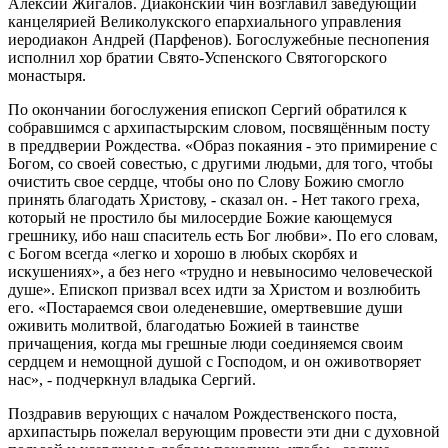
Алексий Жигалов. Диаконский чин возглавил заведующий
канцелярией Великолукского епархиального управления
иеродиакон Андрей (Парфенов). Богослужебные песнопения
исполнил хор братии Свято-Успенского Святогорского
монастыря.
По окончании богослужения епископ Сергий обратился к
собравшимся с архипастырским словом, посвящённым посту
в преддверии Рождества. «Образ покаяния - это примирение с
Богом, со своей совестью, с другими людьми, для того, чтобы
очистить свое сердце, чтобы оно по Слову Божию смогло
принять благодать Христову, - сказал он. - Нет такого греха,
который не простило бы милосердие Божие кающемуся
грешнику, ибо наш спаситель есть Бог любви». По его словам,
с Богом всегда «легко и хорошо в любых скорбях и
искушениях», а без него «трудно и невыносимо человеческой
душе». Епископ призвал всех идти за Христом и возлюбить
его. «Постараемся свои оледеневшие, омертвевшие души
оживить молитвой, благодатью Божией в таинстве
причащения, когда мы грешные люди соединяемся своим
сердцем и немощной душой с Господом, и он оживотворяет
нас», - подчеркнул владыка Сергий.
Поздравив верующих с началом Рождественского поста,
архипастырь пожелал верующим провести эти дни с духовной