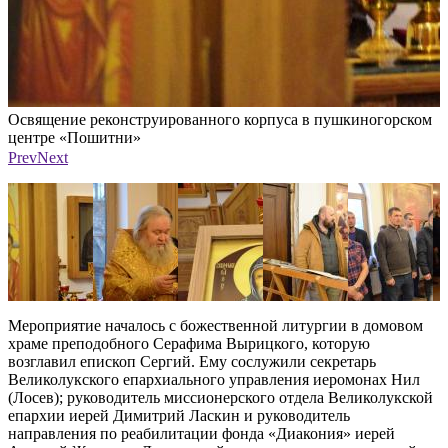
Освящение реконструированного корпуса в пушкиногорском
О
центре «Пошитни»
Фото: Великолукская епархия
Ф
Prev
Next
Мероприятие началось с божественной литургии в домовом
храме преподобного Серафима Вырицкого, которую
возглавил епископ Сергий. Ему сослужили секретарь
Великолукского епархиального управления иеромонах Нил
(Лосев); руководитель миссионерского отдела Великолукской
епархии иерей Димитрий Ласкин и руководитель
направления по реабилитации фонда «Диакония» иерей