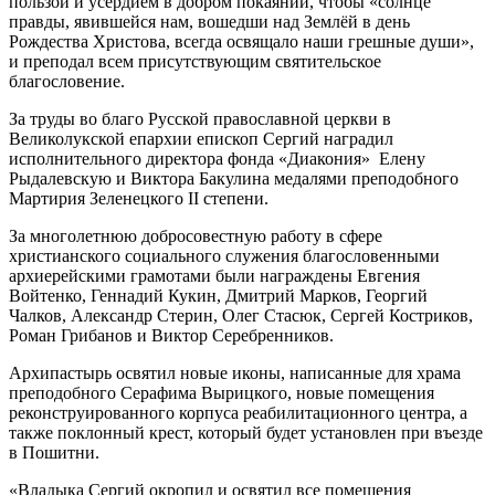
пользой и усердием в добром покаянии, чтобы «солнце
правды, явившейся нам, вошедши над Землёй в день
Рождества Христова, всегда освящало наши грешные души»,
и преподал всем присутствующим святительское
благословение.
За труды во благо Русской православной церкви в
Великолукской епархии епископ Сергий наградил
исполнительного директора фонда «Диакония» Елену
Рыдалевскую и Виктора Бакулина медалями преподобного
Мартирия Зеленецкого II степени.
За многолетнюю добросовестную работу в сфере
христианского социального служения благословенными
архиерейскими грамотами были награждены Евгения
Войтенко, Геннадий Кукин, Дмитрий Марков, Георгий
Чалков, Александр Стерин, Олег Стасюк, Сергей Костриков,
Роман Грибанов и Виктор Серебренников.
Архипастырь освятил новые иконы, написанные для храма
преподобного Серафима Вырицкого, новые помещения
реконструированного корпуса реабилитационного центра, а
также поклонный крест, который будет установлен при въезде
в Пошитни.
«Владыка Сергий окропил и освятил все помещения