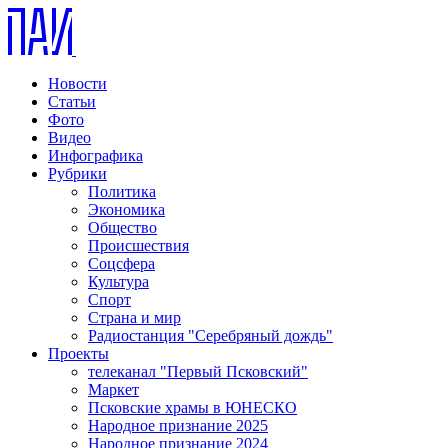
Новости
Статьи
Фото
Видео
Инфографика
Рубрики
Политика
Экономика
Общество
Происшествия
Соцсфера
Культура
Спорт
Страна и мир
Радиостанция "Серебряный дождь"
Проекты
телеканал "Первый Псковский"
Маркет
Псковские храмы в ЮНЕСКО
Народное признание 2025
Народное признание 2024