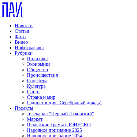
Новости
Статьи
Фото
Видео
Инфографика
Рубрики
Политика
Экономика
Общество
Происшествия
Соцсфера
Культура
Спорт
Страна и мир
Радиостанция "Серебряный дождь"
Проекты
телеканал "Первый Псковский"
Маркет
Псковские храмы в ЮНЕСКО
Народное признание 2025
Народное признание 2024