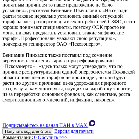
понятным причинам то наше предложение не было
услышано», рассказал Вениамин Шмуилович. «На сегодня
факты таковы: нереально установить единый отпускной
тариф на электроэнергию для всех потребителей СЗФО, и это
хорошо понимают специалисты, поэтому ФЭК просто не
могла никому предлагать установить этакие мифические
тарифы. Профессионалы уважают свою репутацию»,
подчеркнул гендиректор ОАО «Псковэнерго».
Вениамин Пинхасик также поставил под сомнение
вероятность снижения тарифа при реформировании
«Псковэнерго» - «здесь только могут утверждать, что по
причине реструктуризации единой энергосистемы Псковской
области повышения тарифов не произойдет, но они будут
расти по другим причинам: из-за удорожания природного
газа, мазута, каменного угля, идущих на выработку энергии,
из-за переработки основных фондов и, как следствие, роста
амортизационных отчислений, инфляции, наконец».
Подписывайтесь на канал ПАИ в MAХ
Версия для печати
Получить код для блога
Комментарии:
0
Обсудить >>>