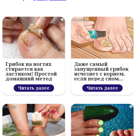
i
i
Грибок на ногтях
Даже самый
стирается как
запущенный грибок
ластиком! Простой
исчезнет с корнем,
домашний метод
если перед сном…
Читать далее
Читать далее
i
i