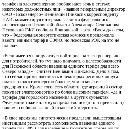
тарифе на электроэнергию вообще идет речь в статьях
некоторых должностных лиц» - заявил генеральный директор
ОАО «Псковэнерго» Вениамин Пинхасик корреспонденту
ПАИ, комментируя интервью главного федерального
инспектора по Псковской области Александра Селиванова.
Псковский ГФИ сообщил Локнянской газете «Восход» о том,
что «Федеральная энергетическая комиссия предложила
ввести единый тариф в СЗФО, но псковская РЭК на это не
пошла».
«Если имеется в виду отпускной тариф на электроэнергию
для потребителей, то тут надо подумать о целесообразности
для Псковской области введения единого тарифа для всего
Северо-запада» - считает Вениамин Пинхасик. Дело в том,
что сейчас промышленность в некоторых регионах округа
платит за электроэнергию больше, чем псковские
предприятия. Кроме того, есть области, где аграрный сектор
покупает электроэнергию по более высоким тарифам, «да и
тарифы для городского населения в других субъектах
Федерации тоже вплотную приблизились (а то и превысили)
наши» - сообщил главный псковский энергетик.
«В свое время мы гипотетически предлагали вышестоящим
инстанциям рассмотреть возможность введения единого
тарифа по СЗФО для населения и бюджетной сферы, но по