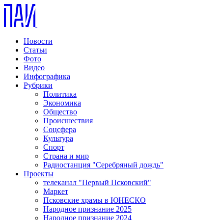
Новости
Статьи
Фото
Видео
Инфографика
Рубрики
Политика
Экономика
Общество
Происшествия
Соцсфера
Культура
Спорт
Страна и мир
Радиостанция "Серебряный дождь"
Проекты
телеканал "Первый Псковский"
Маркет
Псковские храмы в ЮНЕСКО
Народное признание 2025
Народное признание 2024