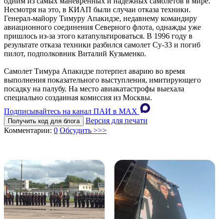
одним из самых маневренных и надежных самолетов в мире.
Несмотря на это, в КИАП были случаи отказа техники.
Генерал-майору Тимуру Апакидзе, недавнему командиру
авиационного соединения Северного флота, однажды уже
пришлось из-за этого катапультироваться. В 1996 году в
результате отказа техники разбился самолет Су-33 и погиб
пилот, подполковник Виталий Кузьменко.
Самолет Тимура Апакидзе потерпел аварию во время
выполнения показательного выступления, имитирующего
посадку на палубу. На место авиакатастрофы выехала
специально созданная комиссия из Москвы.
Подписывайтесь на канал ПАИ в MAХ
Версия для печати
Получить код для блога
Комментарии:
0
Обсудить >>>