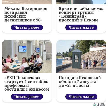
Михаил Ведерников
Ярко и незабываемо:
поздравил
концерт группы
псковских
«Ленинград»
десантников с 96-
проходит в Пскове
летием ВДВ и
вручил награды
Читать далее
Читать далее
«ЕКП Псковская»
Погода в Псковской
стартует 1 сентября:
области 7 августа:
профсоюзы
до +25 и грозы
обсудили с бизнесом
новый цифровой
проект
Читать далее
Читать далее