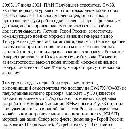
20:05, 17 июля 2001, ПАИ
Палубный истребитель Су-33,
выполнив ряд фигур высшего пилотажа, неожиданно стал
резко снижаться. По словам очевидцев, они слышали
прекращение звука работы двигателя. По предварительным
данным, авария произошла именно из-за отказа работы
двигателя самолета. Летчик, Герой России, заместитель
командующего военно-морской авиации генерал-майор
Тимур Апакидзе не смог катапультироваться и был выброшен
из самолета при столкновении с землей. От полученных
ранений пилот, не приходя в сознание, скончался в больнице.
Авария произошла в 10 километрах от Острова. На место
авиакатострофы выехал командующий морской авиацией
генерал-лейтенант Иван Федин, который присутствовал на
авиашоу.
Тимур Апакидзе - первый из строевых пилотов,
выполнивший самостоятельную посадку на Су-27К (Су-33) на
палубу авианесущего крейсера. Самолет Су-33 (известен
также под именем Су-27К) является основным палубным
истребителем морской авиации ВМФ России. Су-33 стоят на
вооружении только в одной авиачасти России - отдельном
корабельном истребительном авиационном полку (КИАП)
морской авиации Северного флота (командир - Герой России
полковник Игорь Кожин). Истребитель Су-33 считается