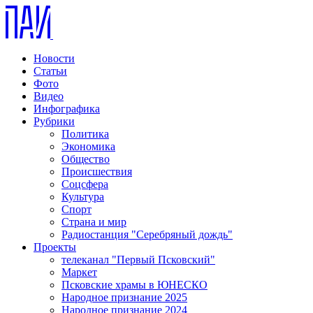
Новости
Статьи
Фото
Видео
Инфографика
Рубрики
Политика
Экономика
Общество
Происшествия
Соцсфера
Культура
Спорт
Страна и мир
Радиостанция "Серебряный дождь"
Проекты
телеканал "Первый Псковский"
Маркет
Псковские храмы в ЮНЕСКО
Народное признание 2025
Народное признание 2024