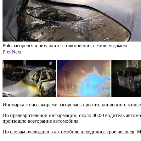
n
Polo загорелся в результате столкновения с жилым домом
Фото: ПАИ
Prev
Next
Иномарка с пассажирами загорелась при столкновении с жилым
По предварительной информации, около 00:00 водитель автомоб
произошло возгорание автомобиля.
По словам очевидцев в автомобиле находились трое человек