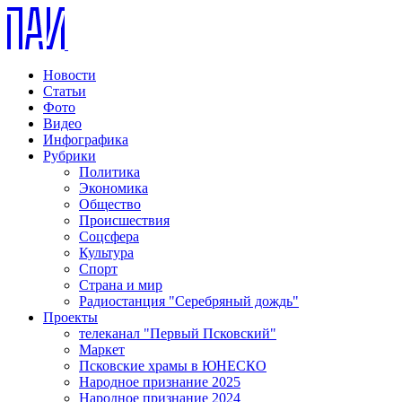
Новости
Статьи
Фото
Видео
Инфографика
Рубрики
Политика
Экономика
Общество
Происшествия
Соцсфера
Культура
Спорт
Страна и мир
Радиостанция "Серебряный дождь"
Проекты
телеканал "Первый Псковский"
Маркет
Псковские храмы в ЮНЕСКО
Народное признание 2025
Народное признание 2024