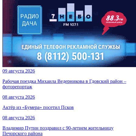
09 августа 2026
Рабочая поездка Михаила Ведерникова в Гдовский район –
фоторепортаж
08 августа 2026
Актёр из «Бумера» посетил Псков
08 августа 2026
Владимир Путин поздравил с 90-летием жительницу
Печорского района