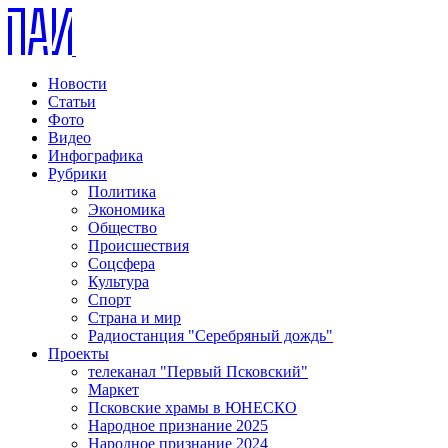
Новости
Статьи
Фото
Видео
Инфографика
Рубрики
Политика
Экономика
Общество
Происшествия
Соцсфера
Культура
Спорт
Страна и мир
Радиостанция "Серебряный дождь"
Проекты
телеканал "Первый Псковский"
Маркет
Псковские храмы в ЮНЕСКО
Народное признание 2025
Народное признание 2024