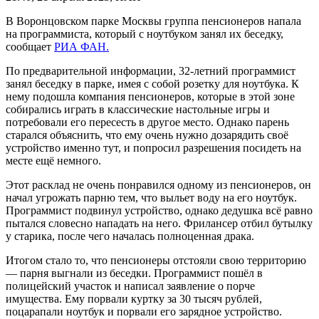
В Воронцовском парке Москвы группа пенсионеров напала
на программиста, который с ноутбуком занял их беседку,
сообщает
РИА ФАН.
По предварительной информации, 32-летний программист
занял беседку в парке, имея с собой розетку для ноутбука. К
нему подошла компания пенсионеров, которые в этой зоне
собирались играть в классические настольные игры и
потребовали его пересесть в другое место. Однако парень
старался объяснить, что ему очень нужно дозарядить своё
устройство именно тут, и попросил разрешения посидеть на
месте ещё немного.
Этот расклад не очень понравился одному из пенсионеров, он
начал угрожать парню тем, что выльет воду на его ноутбук.
Программист подвинул устройство, однако дедушка всё равно
пытался словесно нападать на него. Фрилансер отбил бутылку
у старика, после чего началась полноценная драка.
Итогом стало то, что пенсионеры отстояли свою территорию
— парня выгнали из беседки. Программист пошёл в
полицейский участок и написал заявление о порче
имущества. Ему порвали куртку за 30 тысяч рублей,
поцарапали ноутбук и порвали его зарядное устройство.