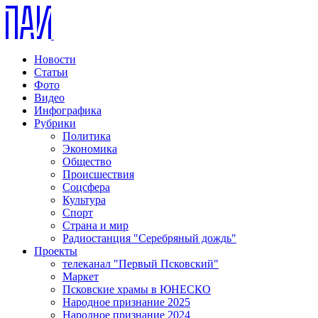
Новости
Статьи
Фото
Видео
Инфографика
Рубрики
Политика
Экономика
Общество
Происшествия
Соцсфера
Культура
Спорт
Страна и мир
Радиостанция "Серебряный дождь"
Проекты
телеканал "Первый Псковский"
Маркет
Псковские храмы в ЮНЕСКО
Народное признание 2025
Народное признание 2024