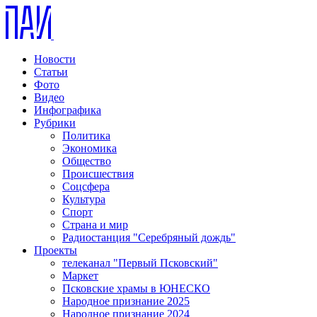
Новости
Статьи
Фото
Видео
Инфографика
Рубрики
Политика
Экономика
Общество
Происшествия
Соцсфера
Культура
Спорт
Страна и мир
Радиостанция "Серебряный дождь"
Проекты
телеканал "Первый Псковский"
Маркет
Псковские храмы в ЮНЕСКО
Народное признание 2025
Народное признание 2024