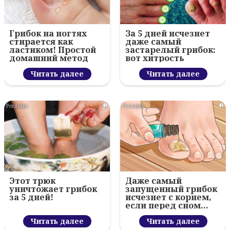
Грибок на ногтях
За 5 дней исчезнет
стирается как
даже самый
ластиком! Простой
застарелый грибок:
домашний метод
вот хитрость
Читать далее
Читать далее
i
i
Этот трюк
Даже самый
уничтожает грибок
запущенный грибок
за 5 дней!
исчезнет с корнем,
если перед сном…
Читать далее
Читать далее