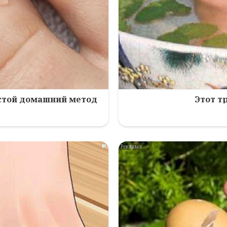
остой домашний метод
Этот т
i