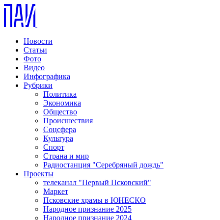
Новости
Статьи
Фото
Видео
Инфографика
Рубрики
Политика
Экономика
Общество
Происшествия
Соцсфера
Культура
Спорт
Страна и мир
Радиостанция "Серебряный дождь"
Проекты
телеканал "Первый Псковский"
Маркет
Псковские храмы в ЮНЕСКО
Народное признание 2025
Народное признание 2024