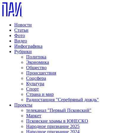
Новости
Статьи
Фото
Видео
Инфографика
Рубрики
Политика
Экономика
Общество
Происшествия
Соцсфера
Культура
Спорт
Страна и мир
Радиостанция "Серебряный дождь"
Проекты
телеканал "Первый Псковский"
Маркет
Псковские храмы в ЮНЕСКО
Народное признание 2025
Народное признание 2024