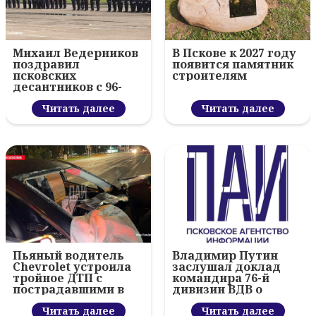
Михаил Ведерников
В Пскове к 2027 году
поздравил
появится памятник
псковских
строителям
десантников с 96-
летием ВДВ и
вручил награды
Читать далее
Читать далее
Пьяный водитель
Владимир Путин
Chevrolet устроила
заслушал доклад
тройное ДТП с
командира 76-й
пострадавшими в
дивизии ВДВ о
Пскове
боевой обстановке
Читать далее
Читать далее