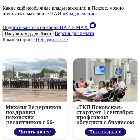
Какие ещё необычные клады находили в Пскове, можно
почитать в материале ПАИ «
Кладоведение
».
Подписывайтесь на канал ПАИ в MAХ
Версия для печати
Получить код для блога
Комментарии:
0
Обсудить >>>
Михаил Ведерников
«ЕКП Псковская»
поздравил
стартует 1 сентября:
псковских
профсоюзы
десантников с 96-
обсудили с бизнесом
летием ВДВ и
новый цифровой
вручил награды
Читать далее
проект
Читать далее