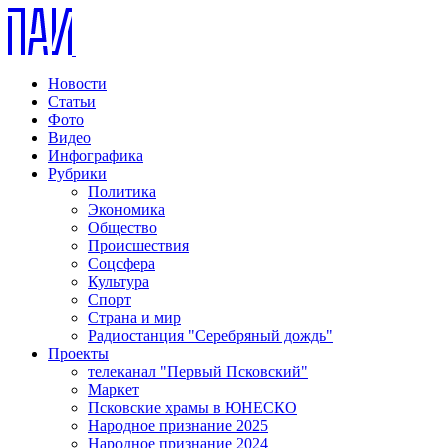
Новости
Статьи
Фото
Видео
Инфографика
Рубрики
Политика
Экономика
Общество
Происшествия
Соцсфера
Культура
Спорт
Страна и мир
Радиостанция "Серебряный дождь"
Проекты
телеканал "Первый Псковский"
Маркет
Псковские храмы в ЮНЕСКО
Народное признание 2025
Народное признание 2024