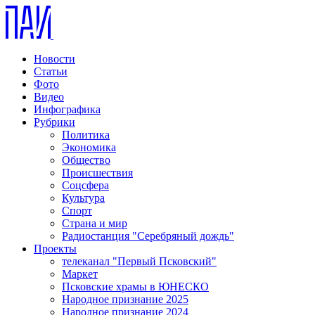
Новости
Статьи
Фото
Видео
Инфографика
Рубрики
Политика
Экономика
Общество
Происшествия
Соцсфера
Культура
Спорт
Страна и мир
Радиостанция "Серебряный дождь"
Проекты
телеканал "Первый Псковский"
Маркет
Псковские храмы в ЮНЕСКО
Народное признание 2025
Народное признание 2024