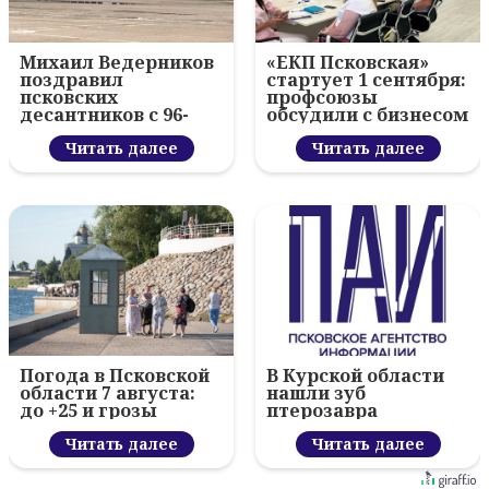
Михаил Ведерников
«ЕКП Псковская»
поздравил
стартует 1 сентября:
псковских
профсоюзы
десантников с 96-
обсудили с бизнесом
летием ВДВ и
новый цифровой
вручил награды
Читать далее
проект
Читать далее
Погода в Псковской
В Курской области
области 7 августа:
нашли зуб
до +25 и грозы
птерозавра
Читать далее
Читать далее