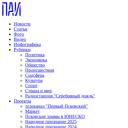
Новости
Статьи
Фото
Видео
Инфографика
Рубрики
Политика
Экономика
Общество
Происшествия
Соцсфера
Культура
Спорт
Страна и мир
Радиостанция "Серебряный дождь"
Проекты
телеканал "Первый Псковский"
Маркет
Псковские храмы в ЮНЕСКО
Народное признание 2025
Народное признание 2024