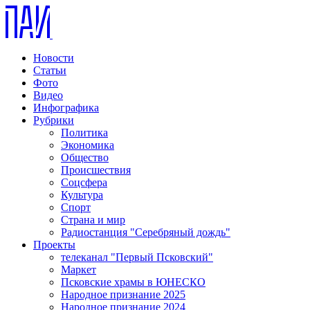
Новости
Статьи
Фото
Видео
Инфографика
Рубрики
Политика
Экономика
Общество
Происшествия
Соцсфера
Культура
Спорт
Страна и мир
Радиостанция "Серебряный дождь"
Проекты
телеканал "Первый Псковский"
Маркет
Псковские храмы в ЮНЕСКО
Народное признание 2025
Народное признание 2024