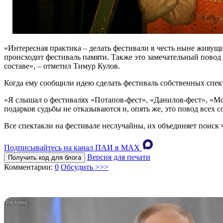
«Интересная практика – делать фестивали в честь ныне живущих
происходит фестиваль памяти. Также это замечательный повод в
составе», – отметил Тимур Кулов.
Когда ему сообщили идею сделать фестиваль собственных спект
«Я слышал о фестивалях «Потапов-фест», «Данилов-фест», «Мо 
подарков судьбы не отказываются и, опять же, это повод всех со
Все спектакли на фестивале неслучайны, их объединяет поиск 
Подписывайтесь на канал ПАИ в MAХ
Версия для печати
Получить код для блога
Комментарии:
0
Обсудить >>>